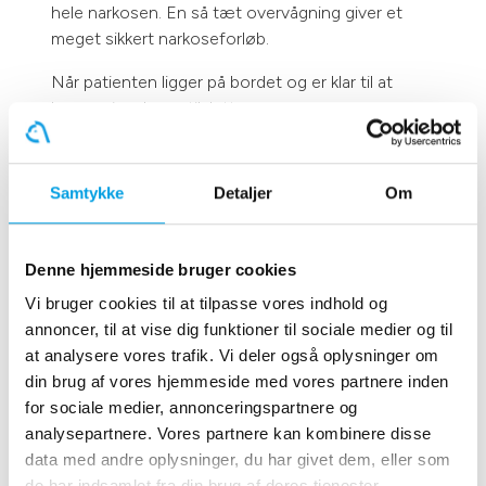
hele narkosen. En så tæt overvågning giver et
meget sikkert narkoseforløb.
Når patienten ligger på bordet og er klar til at
komme i narkose, tilsluttes
narkoseovervågningsudstyret. Der sættes en lille
manchet på et forben. Denne pustes op, og med
et par minutters mellemrum måles blodtrykket fra
Samtykke
Detaljer
Om
patienten lægges i narkose til patienten når
opvågningen. Der måles både systoliske blodtryk
(det tryk, der er i blodårerne, når hjertet sender
Denne hjemmeside bruger cookies
blod ud i kroppen) og det diastoliske blodtryk (det
Vi bruger cookies til at tilpasse vores indhold og
tryk, der er i pauserne).
annoncer, til at vise dig funktioner til sociale medier og til
at analysere vores trafik. Vi deler også oplysninger om
På patientens tunge sættes en lille clips, der ved
din brug af vores hjemmeside med vores partnere inden
hjælp af lys, løbende måler blodets iltmætning og
for sociale medier, annonceringspartnere og
hjerterytmen (puls).
analysepartnere. Vores partnere kan kombinere disse
data med andre oplysninger, du har givet dem, eller som
Ved hjælp af elektroder påsat patientens hud,
de har indsamlet fra din brug af deres tjenester.