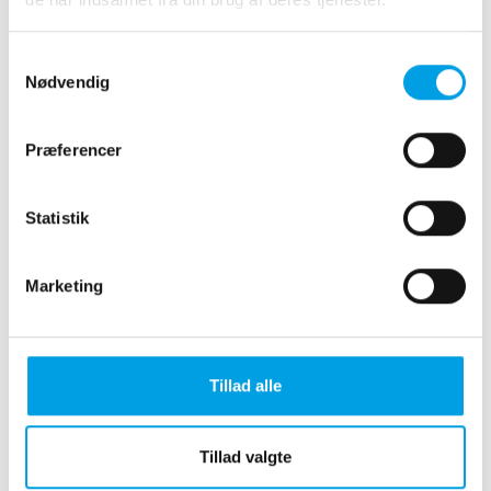
laves løbende EKG målinger. Herved opnås
informationerne om selve hjertets funktion, dvs.
Samtykkevalg
hjertets evne til at trække sig tilstrækkelig
Nødvendig
sammen og sende blod rundt i kroppen.
EKG målingerne laver vi også på vågne, men
Præferencer
beroligede hunde, som led i en
hjerteundersøgelse. Hvis blodtryk,
Statistik
hjertefrekvensen eller iltmætningen afviger fra
det normale, udløses en alarm. Disse målinger gør,
at vi under hele forløbet kan overvåge, at alle
Marketing
kroppens vigtige organer får tilstrækkelig ilt,
ligesom vi kan overvåge patientens
narkosedybde. Vi har mulighed for tidligt, at give
patienten ekstra væske i form af drop, eller ændre
Tillad alle
på tilledningen af narkosegasser, hvis det skønnes
nødvendigt.
Tillad valgte