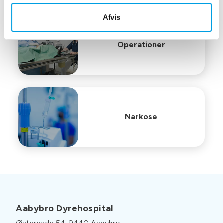
Afvis
Operationer
Narkose
Aabybro Dyrehospital
Østergade 54, 9440 Aabybro