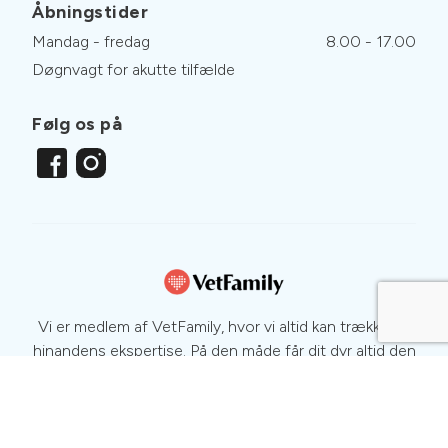
Åbningstider
Mandag - fredag
8.00 - 17.00
Døgnvagt for akutte tilfælde
Følg os på
Vi er medlem af VetFamily, hvor vi altid kan trække på
hinandens ekspertise. På den måde får dit dyr altid den
bedste behandling. Læs mere om dyrs sundhed og
sygdomme på
www.netdyredoktor.dk